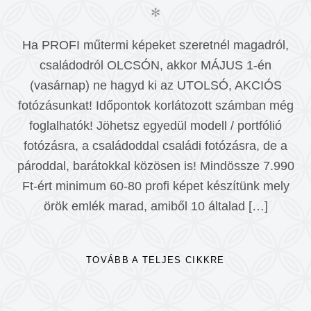
✻
Ha PROFI műtermi képeket szeretnél magadról,
családodról OLCSÓN, akkor MÁJUS 1-én
(vasárnap) ne hagyd ki az UTOLSÓ, AKCIÓS
fotózásunkat! Időpontok korlátozott számban még
foglalhatók! Jöhetsz egyedül modell / portfólió
fotózásra, a családoddal családi fotózásra, de a
pároddal, barátokkal közösen is! Mindössze 7.990
Ft-ért minimum 60-80 profi képet készítünk mely
örök emlék marad, amiből 10 általad […]
TOVÁBB A TELJES CIKKRE