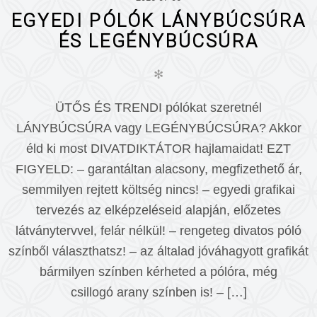
EGYEDI PÓLÓK LÁNYBÚCSÚRA
ÉS LEGÉNYBÚCSÚRA
✻
ÜTŐS ÉS TRENDI pólókat szeretnél
LÁNYBÚCSÚRA vagy LEGÉNYBÚCSÚRA? Akkor
éld ki most DIVATDIKTÁTOR hajlamaidat! EZT
FIGYELD: – garantáltan alacsony, megfizethető ár,
semmilyen rejtett költség nincs! – egyedi grafikai
tervezés az elképzeléseid alapján, előzetes
látványtervvel, felár nélkül! – rengeteg divatos póló
színből választhatsz! – az általad jóváhagyott grafikát
bármilyen színben kérheted a pólóra, még
csillogó arany színben is! – […]