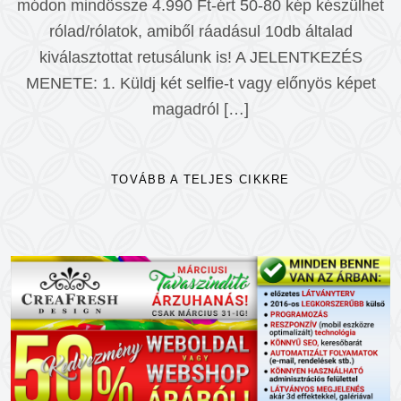
módon mindössze 4.990 Ft-ért 50-80 kép készülhet
rólad/rólatok, amiből ráadásul 10db általad
kiválasztottat retusálunk is! A JELENTKEZÉS
MENETE: 1. Küldj két selfie-t vagy előnyös képet
magadról […]
TOVÁBB A TELJES CIKKRE