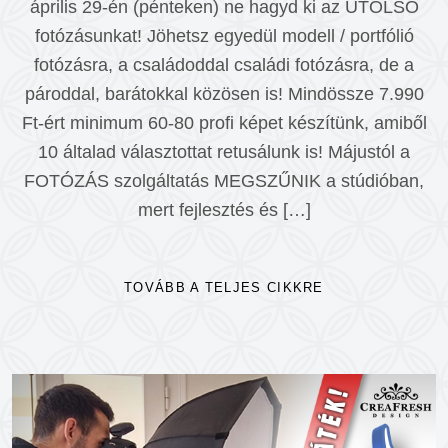
április 29-én (pénteken) ne hagyd ki az UTOLSÓ
fotózásunkat! Jöhetsz egyedül modell / portfólió
fotózásra, a családoddal családi fotózásra, de a
pároddal, barátokkal közösen is! Mindössze 7.990
Ft-ért minimum 60-80 profi képet készítünk, amiből
10 általad választottat retusálunk is! Májustól a
FOTÓZÁS szolgáltatás MEGSZŰNIK a stúdióban,
mert fejlesztés és […]
TOVÁBB A TELJES CIKKRE