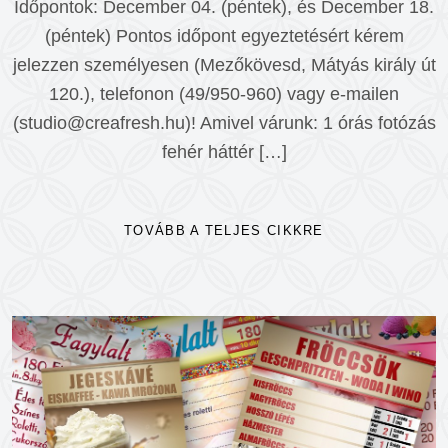
Időpontok: December 04. (péntek), és December 18.
(péntek) Pontos időpont egyeztetésért kérem
jelezzen személyesen (Mezőkövesd, Mátyás király út
120.), telefonon (49/950-960) vagy e-mailen
(studio@creafresh.hu)! Amivel várunk: 1 órás fotózás
fehér háttér […]
TOVÁBB A TELJES CIKKRE