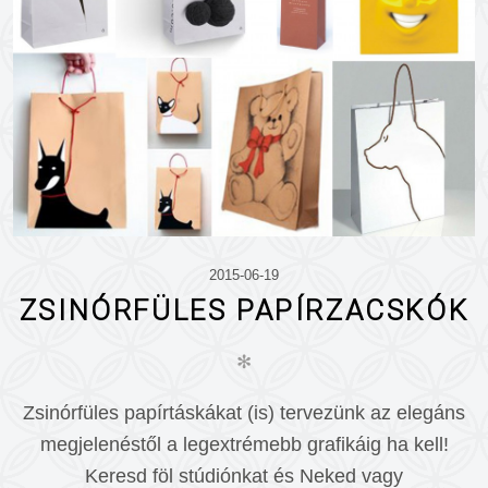
2015-06-19
ZSINÓRFÜLES PAPÍRZACSKÓK
✻
Zsinórfüles papírtáskákat (is) tervezünk az elegáns
megjelenéstől a legextrémebb grafikáig ha kell!
Keresd föl stúdiónkat és Neked vagy