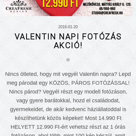
2016-01-20
VALENTIN NAPI FOTÓZÁS
AKCIÓ!
✻
Nincs ötleted, hogy mit vegyél Valentin napra? Lepd
meg párodat egy KÖZÖS, PÁROS FOTÓZÁSSAL!
Nincs párod? Vegyél részt egy modell fotózáson,
vagy gyere barátokkal, hozd el családodat,
gyermekeidet, de akár kedvenc háziállatoddal is
készíthetünk közös képeket! Most 14.990 Ft
HELYETT 12.990 Ft-ért vehetsz részt az 1 órás
fotózáson, ahol több, mint 100 kép készül, amit