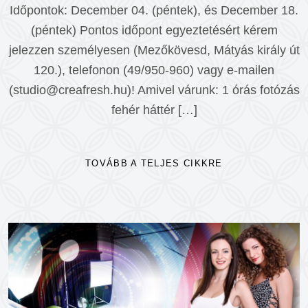
Időpontok: December 04. (péntek), és December 18.
(péntek) Pontos időpont egyeztetésért kérem
jelezzen személyesen (Mezőkövesd, Mátyás király út
120.), telefonon (49/950-960) vagy e-mailen
(studio@creafresh.hu)! Amivel várunk: 1 órás fotózás
fehér háttér […]
TOVÁBB A TELJES CIKKRE